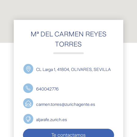
Mª DEL CARMEN REYES
TORRES
CL Larga 1, 41804, OLIVARES, SEVILLA
640042776
carmen.torres@zurichagente.es
aljarafe.zurich.es
Te contactamos